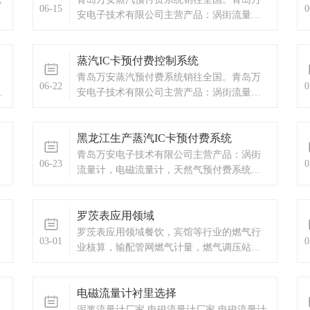
06-15
0
自动化项目。欢迎来电
安电子技术有限公司主营产品：涡街流量
计，电磁流量计，涡轮流量计，蒸汽预付费
厂家，ic卡预付费系统，蒸汽预付费系统，显
蒸汽IC卡预付费控制系统
示仪表，热量表，差压式仪表，分析仪器，
水质监测设备，压力仪表等，以及承接电气
青岛万安蒸汽预付费系统销往全国。青岛万
06-22
0
自动化项目。欢迎来电
用
安电子技术有限公司主营产品：涡街流量
压
计，电磁流量计，涡轮流量计，蒸汽IC卡预
付费控制系统，蒸汽预付费厂家，ic卡预付费
黑龙江生产蒸汽IC卡预付费系统
系统，蒸汽预付费系统，显示仪表，热量
表，差压式仪表，分析仪器，水质监测设
青岛万安电子技术有限公司主营产品：涡街
06-23
0
备，压力仪表等，以及承接电气自动化项
流量计，电磁流量计，天然气预付费系统，
目。
天然气IC卡预付费系统，涡轮流量计，蒸汽
预付费厂家，ic卡预付费系统，蒸汽预付费系
罗茨表应用领域
统，显示仪表，热量表，差压式仪表，分析
仪器，水质监测设备，压力仪表等，以及承
罗茨表应用领域餐饮，宾馆等行业的燃气行
03-01
0
接电气自动化项目
业核算，输配管网燃气计量，燃气调压站计
量，工业和民用锅炉等燃气计量，也可用作
丙烷，氮气，工业惰性气体等各种无腐蚀性
电磁流量计衬里选择
气体标准流量计量。
泥浆流量计厂家,电磁流量计厂家,电磁流量计