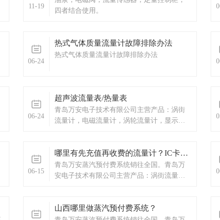
11-19
0
四者结合使用。
热式气体质量流量计故障排除办法
热式气体质量流量计故障排除办法
06-24
0
优
超声波流量表/热量表
仪
青岛万安电子技术有限公司主营产品：涡街
06-24
0
流量计，电磁流量计，涡轮流量计，显示仪
表，热量表，差压式仪表，分析仪器，水质
监测设备，压力仪表等，以及承接电气自动
哪里有先充值再收费的流量计？IC卡预付费
化项目。
青岛万安蒸汽预付费系统销往全国。青岛万
06-15
0
安电子技术有限公司主营产品：涡街流量
计，电磁流量计，涡轮流量计，蒸汽预付费
厂家，ic卡预付费系统，蒸汽预付费系统，显
山西哪里做蒸汽预付费系统？
示仪表，热量表，差压式仪表，分析仪器，
水质监测设备，压力仪表等，以及承接电气
流
青岛万安蒸汽预付费系统销往全国。青岛万