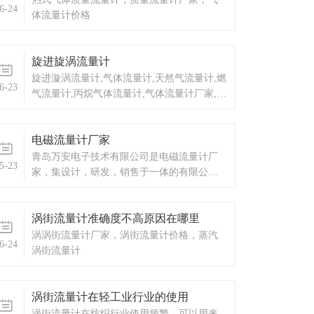
6-24
体流量计价格
旋进旋涡流量计
旋进漩涡流量计,气体流量计,天然气流量计,燃
6-23
气流量计,丙烷气体流量计,气体流量计厂家,气
体流量计价格,旋紧漩涡流量计,天然气流量计
厂家,天然气流量计价格
电磁流量计厂家
青岛万安电子技术有限公司是电磁流量计厂
5-23
家，集设计，研发，销售于一体的有限公
司。自成立以来，凭借自身技术研发实力和
丰富的项目管理经验，与国内多个企业建立
涡街流量计准确度不高原因在哪里
了长期的合作关系。 青岛万安电子技术
有限公司是电磁流量计厂家。设两个销售部
涡涡街流量计厂家，涡街流量计价格，蒸汽
6-24
门1、设备部：销售电磁流量计，以及承接与
涡街流量计
仪器仪表相关的工程项目。2、电气部：主要
从事工业自动化系统和管理系统的集成，触
控产品，远程监控系统，工程项目的设计、
涡街流量计在轻工业行业的使用
施工等。长期以来，我公司与各大仪器仪
涡街流量计在纺织行业使用频繁，可以用来