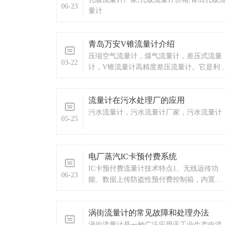
06-23
量这个信号可以得到流体的流量大小。
量计
青岛万安V锥流量计介绍
压缩空气流量计，煤气流量计，差压式流量
03-22
计，V锥流量计高精度差压流量计。它是利
V形锥体在测量管道中心节流，与传统的差
流量计不同，把从管道中心孔突变节流，改
流量计在污水处理厂的应用
为沿管壁环状节流。
污水流量计，污水流量计厂家，污水流量计
05-25
电厂蒸汽IC卡预付费系统
IC卡预付费流量计技术特点1、无线远传功
06-23
能、数据上传防盗性预付费控制箱，内置
GPRS/CDMA 无线传输DTU模块，可轻松将
用户的瞬时流量、累计流量、温度、压力、
涡街流量计的常见故障和处理办法
余额、阀门开度、箱门开闭状态等信息上传
到监控室的电脑。
涡街流量计是一种广泛应用于工业生产中流