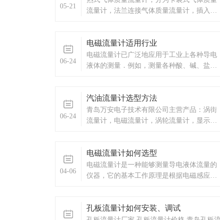
05-21
流量计，法兰连接气体质量流量计，插入式
气体质量流量计。以上分别为三种质量流量
计的尺寸图。青岛万安电子技术有限公司主
电磁流量计适用行业
营产品：涡街流量计，电磁流量计，涡轮流
量计，显示仪表，热量表，差压式仪表，分
电磁流量计已广泛地应用于工业上各种导电
06-24
析仪器，水质监测设备，
液体的测量．例如，测量各种酸、碱、盐等
腐蚀液体；各种易燃，易爆介质；各种工业
污水，纸浆，泥浆等。 电磁流量计的
汽油流量计选型方法
点 1、电磁流量计是—种体积流量测量
表，在测量过程中，它不受被测介质的
青岛万安电子技术有限公司主营产品：涡街
06-24
流量计，电磁流量计，涡轮流量计，显示仪
表，热量表，差压式仪表，分析仪器，水质
监测设备，压力仪表等，以及承接电气自动
电磁流量计如何选型
化项目。
电磁流量计是一种能够测量导电液体流量的
04-06
仪器，它的基本工作原理是根据电磁感应定
律实现的。当导电液体流经电磁流量计内部
的测量管时，液体在磁场中运动会产生电动
​孔板流量计如何安装、调试
势，根据法拉第电磁感应定律，电磁流量计
产生的电信号与液体的流速成正比，通过测
孔板流量计厂家,孔板流量计价格,青岛孔板