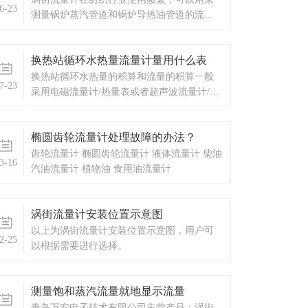
6-23
表，电气厂家合作，建立了互惠互利的合作
测量锅炉蒸汽管道和锅炉导热油管道的流量
关系。 我公司拥有专业...
和热量。
换热站循环水热量流量计量用什么表
换热站循环水热量的积算和流量的积算一般
7-23
采用电磁流量计/热量表或者超声波流量计/热
量表。
椭圆齿轮流量计处理故障的办法？
齿轮流量计 椭圆齿轮流量计 液体流量计 柴油
3-16
汽油流量计 植物油 食用油流量计
涡街流量计安装位置示意图
以上为涡街流量计安装位置示意图，用户可
2-25
以根据需要进行选择。
测量饱和蒸汽流量就地显示流量
青岛万安电子技术有限公司主营产品：涡街