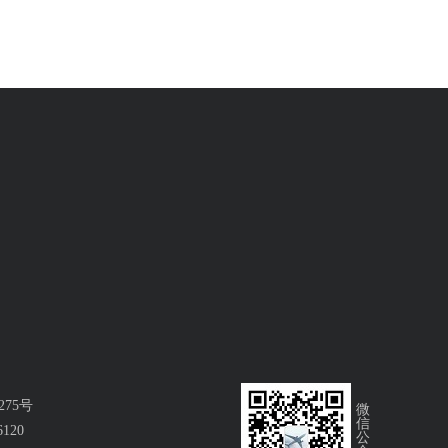
涡街流量计大多用于计量蒸汽流量，可以用
于液体比如水，气体比如空气，氧气等介质
的计量，是一款具有广泛用途的流量仪表，
应用领域主要包括工业生产过程、能源流
量、环境保护工程、交通运输等。
75号
6120