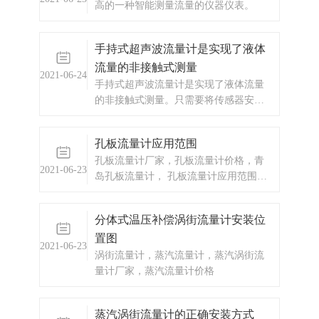
高的一种智能测量流量的仪器仪表。
手持式超声波流量计是实现了液体
流量的非接触式测量
2021-06-24
手持式超声波流量计是实现了液体流量
的非接触式测量。只需要将传感器安装
在管道外壁，即可完成对流量的测量。
具有体积小，携带方便，测量准确的特
孔板流量计应用范围
点。
孔板流量计厂家，孔板流量计价格，青
2021-06-23
岛孔板流量计， 孔板流量计应用范围比
较广泛工业生产流量仪表是过程自动化
仪表与装置中的大类仪表之一，它被广
分体式温压补偿涡街流量计安装位
泛适用于冶金、电力、煤炭、化工、石
置图
油、交通、建筑、轻纺、食品、医药、
2021-06-23
农业、环境保护及人民日常生活等国民
涡街流量计，蒸汽流量计，蒸汽涡街流
经济各个领域。能源计量能源分为一次
量计厂家，蒸汽流量计价格
能源（煤炭、原油、煤层气、
蒸汽涡街流量计的正确安装方式