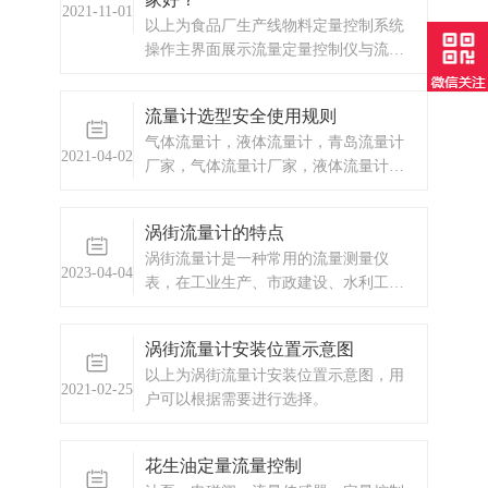
电咨询。
2021-11-01
以上为食品厂生产线物料定量控制系统
操作主界面展示流量定量控制仪与流量
传感器及控制流量通断的执行机构（一
般是电磁通断阀）一起，组成完整的流
流量计选型安全使用规则
量定量控制系统。本流量定量控制仪按
气体流量计，液体流量计，青岛流量计
输入信号分为频率脉冲输入型和流量变
2021-04-02
厂家，气体流量计厂家，液体流量计厂
送信号输入型两种供用户选择订购。本
家
流量定量控制
涡街流量计的特点
涡街流量计是一种常用的流量测量仪
2023-04-04
表，在工业生产、市政建设、水利工程
等领域得到了广泛应用。
涡街流量计安装位置示意图
以上为涡街流量计安装位置示意图，用
2021-02-25
户可以根据需要进行选择。
花生油定量流量控制