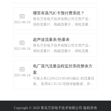
以下，还是330度以下，涡街流量计流量
计都可以轻松驾驭。但是涡街流量计的
哪里有蒸汽IC卡预付费系统？
安装，让很多用户头疼。直管段预留多
青岛万安电子技术有限公司主营产品：
少？温度压力是否需要？管道振动怎么
2021-06-24
涡街流量计，电磁流量计，涡轮流量
办？现在我们根据以上情况和大家聊聊
计，ic卡预付费系统，蒸汽预付费系统，
涡街流量计的安装注意事项。希望每一
显示仪表，热量表，差压式仪表，分析
个用户在使用涡街流量计当中，都争取
超声波流量表/热量表
仪器，水质监测设备，压力仪表等，以
达到良好的效果。从而能节省费用的开
青岛万安电子技术有限公司主营产品：
及承接电气自动化项目。
支。1、LUGB应力式涡街流量计要合理
2021-06-24
涡街流量计，电磁流量计，涡轮流量
选择仪表安装位置和环境。 避开强
计，显示仪表，热量表，差压式仪表，
电力设备，高频设备，强电源开关设
分析仪器，水质监测设备，压力仪表
备；避开高温热源和辐射源的影响，避
电厂蒸汽流量远程监控系统整体方
等，以及承接电气自动化项目。
开剧烈轰动场合和强腐蚀 环...
案
2021-06-24
可接入串口(RS232/RS485)输出 的流量仪
表。 采用4G/3G/2G无线传输数据，并具
备无线信号质量监测功能。 大容量数据
存储。 平均工作电流仅10mA。
Copyright © 2020 青岛万安电子技术有限公司 版权所有