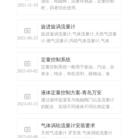
油泵，电磁阀，流量传感器，定量控制
2021-11-19
柜，四者结合使用。
旋进旋涡流量计
旋进漩涡流量计,气体流量计,天然气流量
2021-06-23
计,燃气流量计,丙烷气体流量计,气体流
量计厂家,气体流量计价格,旋紧漩涡流量
计,天然气流量计厂家,天然气流量计价格
定量控制系统
定量控制系统一般用于柴油，汽油，自
2021-03-02
来水，纯水，有机溶剂，植物油，食用
油的定量全套系统包含定量控制箱，流
量传感器，电磁阀，泵，我公司生产的
液体定量控制方案-青岛万安
定量控制器有两路控制，可以控制一个
通过循环提液泵与电磁阀门以及流量计
管道中的两个泵或者两个电磁阀，或者
2023-03-13
的配合，实现不同液体不同比例定量添
控制一台电磁阀和一台水泵。
加到收集罐中。
气体涡轮流量计安装要求
天然气流量计 罗茨表 气体涡轮流量计
2023-03-08