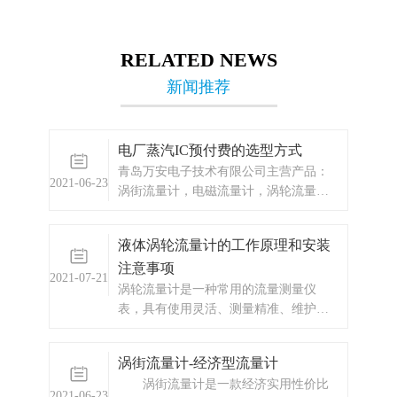
RELATED NEWS
新闻推荐
电厂蒸汽IC预付费的选型方式
青岛万安电子技术有限公司主营产品：
2021-06-23
涡街流量计，电磁流量计，涡轮流量
计，ic卡预付费系统，蒸汽预付费系统，
显示仪表，热量表，差压式仪表，分析
液体涡轮流量计的工作原理和安装
仪器，水质监测设备，压力仪表等，以
注意事项
及承接电气自动化项目。
2021-07-21
涡轮流量计是一种常用的流量测量仪
表，具有使用灵活、测量精准、维护简
便、性能稳定等优点。
涡街流量计-经济型流量计
涡街流量计是一款经济实用性价比
2021-06-23