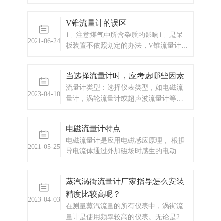
有限公司。自成立以来，凭借自身技术
研发实力和丰富的项目管理经验，与国
V锥流量计的误区
内多个企业建立了长期的合作关系。
1、注意煤气中所含杂质的影响1、是呆
青岛万安电子技术有限公司是电磁流
2021-06-24
板装置不依照划定的办法，V锥流量计在
量计厂家。设两个销售部门1、设备部：
装置的进程中不标准。起因：管道前后
销售电磁流量计，以及承接与仪器仪表
的直管段缺乏，这就招致流领会呈现不
相关的工程项目。2、电气部：主要从事
当选择流量计时，应考虑哪些因素
稳固的情形，从而直接影响丈量的准确
工业自动化系统和管理系统的集成，触
流量计类型：选择仪表类型，如电磁流
度;另有一点，那就是装置的偏向错误。
控产品，远程监控系统，工程项目的设
2023-04-10
量计，涡轮流量计或超声波流量计等，
计、施工等。长期以来，我公司与各大
应根据被测介质的性质以及安装环境和
仪器仪表，电气厂家合作，建立了互惠
测量精度来选择。
互利的合作关系。 我公司拥有专
电磁流量计特点
业...
电磁流量计是应用电磁感应原理， 根据
2021-05-25
导电流体通过外加磁场时感生的电动势
来测量导电流体流量的一种仪器。 磁路
系统：其作用是产生均匀的直流或交流
蒸汽涡街流量计厂家指导怎么安装
磁场。
精度比较高呢？
2023-04-03
在测量蒸汽流量的所有仪表中，涡街流
量计是使用频率较高的仪表。无论是250