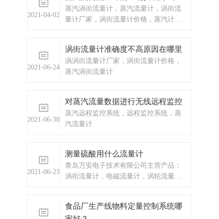
蒸汽涡街流量计，蒸汽流量计，涡街流
2021-04-02
量计厂家，涡街流量计价格，蒸汽计量
表厂家，蒸汽流量表
涡街流量计准确度不高原因在哪里
涡涡街流量计厂家，涡街流量计价格，
2021-06-24
蒸汽涡街流量计
对蒸汽流量数据进行无线远程监控
蒸汽远程监控系统，远程监控系统，蒸
2021-06-30
汽流量计
测量硫酸用什么流量计
青岛万安电子技术有限公司主营产品：
2021-06-23
涡街流量计，电磁流量计，涡轮流量
计，显示仪表，热量表，差压式仪表，
分析仪器，水质监测设备，压力仪表
食品厂生产线物料定量控制系统哪
等，以及承接电气自动化项目。欢迎来
家好？