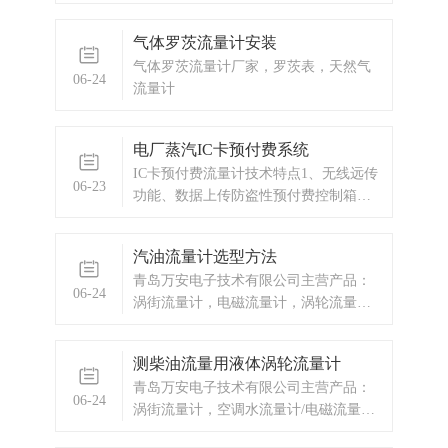
气体罗茨流量计安装
气体罗茨流量计厂家，罗茨表，天然气
06-24
流量计
电厂蒸汽IC卡预付费系统
IC卡预付费流量计技术特点1、无线远传
06-23
功能、数据上传防盗性预付费控制箱，
内置GPRS/CDMA 无线传输DTU模块，
可轻松将用户的瞬时流量、累计流量、
汽油流量计选型方法
温度、压力、余额、阀门开度、箱门开
青岛万安电子技术有限公司主营产品：
闭状态等信息上传到监控室的电脑。
06-24
涡街流量计，电磁流量计，涡轮流量
计，显示仪表，热量表，差压式仪表，
分析仪器，水质监测设备，压力仪表
测柴油流量用液体涡轮流量计
等，以及承接电气自动化项目。
青岛万安电子技术有限公司主营产品：
06-24
涡街流量计，空调水流量计/电磁流量
计，预付费流量计，IC卡预付费流量