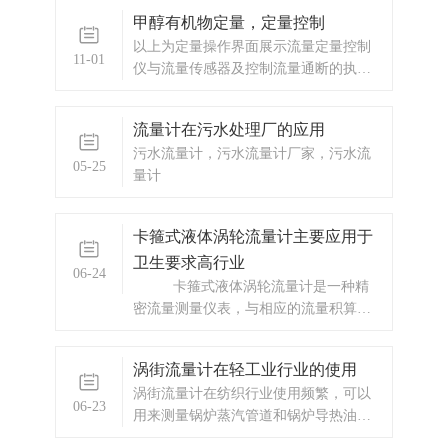
计，蒸汽预付费流量计，预付费流量计
甲醇有机物定量，定量控制
厂家，涡轮流量计，显示仪表，热量
以上为定量操作界面展示流量定量控制
表，差压式仪表，分析仪器，水质监测
11-01
仪与流量传感器及控制流量通断的执行
设备，压力仪表等，以及承接电气自动
机构（一般是电磁通断阀或者水泵，油
化项目。
泵）一起，组成完整的流量定量控制系
流量计在污水处理厂的应用
统。本流量定量控制仪按输入信号分为
污水流量计，污水流量计厂家，污水流
频率脉冲输入型和流量变送信号输入型
05-25
量计
两种供用户选择订购。本流量定量控制
仪接受流量传
卡箍式液体涡轮流量计主要应用于
卫生要求高行业
06-24
卡箍式液体涡轮流量计是一种精
密流量测量仪表，与相应的流量积算仪
表配套可用于测量液体的流量和总量。
广泛用于石油、化工、冶金、科研等领
涡街流量计在轻工业行业的使用
域的计量、控制系统。配备有卫生接头
涡街流量计在纺织行业使用频繁，可以
的卡箍
06-23
用来测量锅炉蒸汽管道和锅炉导热油管
道的流量和热量。