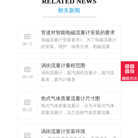
RELATED NEWS
相关新闻
管道对智能电磁流量计安装的要求
电磁流量计安装要求1、为了电磁流量计
06-11
的安装、维护、保养方便，电磁流量计
周围需保留足够的空间2、避免电磁流量
计安装在温度变化很大或受到设备高温
涡街流量计量程范围
辐射的场所3、流量计应安装在室内，如
涡街流量计，蒸汽涡街流量计，蒸汽流
安装在室外，应避免阳光直射，必要时
05-14
量表，蒸汽计量表
请安装防晒防水装置
热式气体质量流量计尺寸图
热式气体质量流量计，分为卡装式气体
05-21
质量流量计，法兰连接气体质量流量
计，插入式气体质量流量计。以上分别
为三种质量流量计的尺寸图。青岛万安
涡街流量计安装环境
电子技术有限公司主营产品：涡街流量