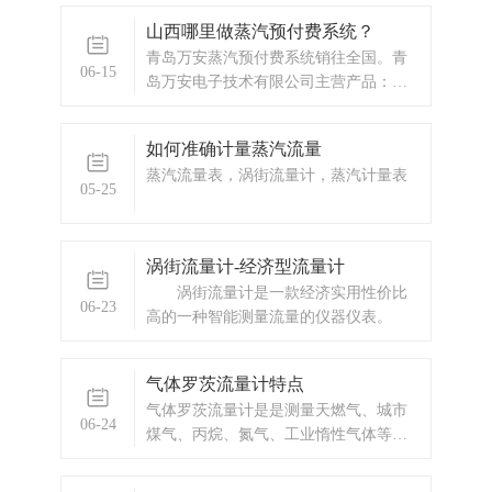
山西哪里做蒸汽预付费系统？
青岛万安蒸汽预付费系统销往全国。青
06-15
岛万安电子技术有限公司主营产品：涡
街流量计，电磁流量计，涡轮流量计，
蒸汽预付费厂家，ic卡预付费系统，蒸汽
如何准确计量蒸汽流量
预付费系统，显示仪表，热量表，差压
蒸汽流量表，涡街流量计，蒸汽计量表
式仪表，分析仪器，水质监测设备，压
05-25
力仪表等，以及承接电气自动化项目。
欢迎来电
涡街流量计-经济型流量计
涡街流量计是一款经济实用性价比
06-23
高的一种智能测量流量的仪器仪表。
气体罗茨流量计特点
气体罗茨流量计是是测量天燃气、城市
06-24
煤气、丙烷、氮气、工业惰性气体等非
腐蚀性气体的的理想仪表。