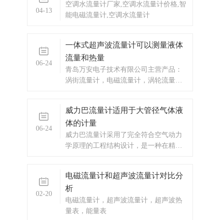
空调水流量计厂家,空调水流量计价格,智
备，压力仪表等，以及承接电气自动化
04-13
能电磁流量计,空调水流量计
项目。
一体式超声波流量计可以测量液体
流量和热量
06-24
青岛万安电子技术有限公司主营产品：
涡街流量计，电磁流量计，涡轮流量
计，显示仪表，热量表，差压式仪表，
分析仪器，水质监测设备，压力仪表
威力巴流量计适用于大管径气体液
等，以及承接电气自动化项目。
体的计量
06-24
威力巴流量计采用了完全符合空气动力
学原理的工程结构设计，是一种在精
度、功效及可靠方面达到了无比卓越程
度的传感元件，流体从探头流过后在探
电磁流量计和超声波流量计对比分
头后部产生部分真空，并在探头的两侧
析
出现旋涡。
02-20
电磁流量计，超声波流量计，超声波热
量表，能量表