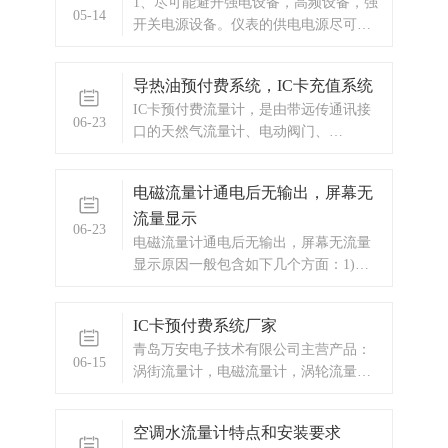
1、尽可能避开强电设备，高频设备，强
计，电磁流量计，涡轮流量计，显示仪
05-14
开关电源设备。仪表的供电电源尽可能
表，热量表，差压式仪表，分析仪器，
与这些设备分离。2、避开高温热源和辐
水质监测设备，
射源的直接影响。如果必须安装，须有
导热油预付费系统，IC卡充值系统
隔热通风措施。3、避开高湿环境和强腐
IC卡预付费流量计，是由带远传通讯接
蚀性气体环境。若必须安装，须有通风
06-23
口的天然气流量计、电动阀门、
设备。4、涡街流量计应尽量避免安装在
GPRS/CDMA 无线传输DTU模块、公共
震动
无线网络、终端计算机和集中抄表管理
电磁流量计通电后无输出，屏幕无
系统软件组成。
流量显示
06-23
电磁流量计通电后无输出，屏幕无流量
显示原因一般包含如下几个方面：1)、
仪表测量介质不正确，介质电导率不符
合仪表规定2)、电极受到强烈污染3)、现
IC卡预付费系统厂家
场有强干扰4)、流量小，小信号设定不
青岛万安电子技术有限公司主营产品：
合理5)、安装不正确，电极没有接触介
06-15
涡街流量计，电磁流量计，涡轮流量
质6)、传感器装在非金属管道，却无
计，蒸汽预付费厂家，ic卡预付费系统，
蒸汽预付费系统，显示仪表，热量表，
空调水流量计特点和安装要求
差压式仪表，分析仪器，水质监测设