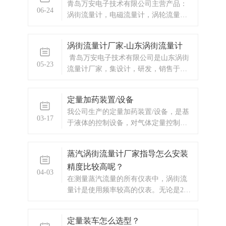
青岛万安电子技术有限公司主营产品：
06-24
涡街流量计，电磁流量计，涡轮流量
计，预付费流量计，IC卡预付费流量
计，蒸汽预付费，天然气预付费，热水
涡街流量计厂家-山东涡街流量计
预付费，显示仪表，热量表，差压式仪
青岛万安电子技术有限公司是山东涡街
表，分析仪器，水质监测设备，压力仪
05-23
流量计厂家，集设计，研发，销售于一
表等，以及承接电气自动化项目。欢迎
体的有限公司。自成立以来，凭借自身
来电咨询。
技术研发实力和丰富的项目管理经验，
定量加药装置/设备
与国内多个企业建立了长期的合作关
我公司生产的定量加药装置/设备，是基
系。1、山东涡街流量计厂家产品：插入
03-17
于液体的控制设备，对气体定量控制的
式涡街流量计公称通径：DN150-DN3000
意义不大。一套设备含：流量传感器，
连接形式：球阀插入连接式供电方式：
定量控制器，阀门流量传感器，需要根
锂电池/24VDC输出信号：脉冲/4-
蒸汽涡街流量计厂家指导怎么安装
据介质的的形态选择何种传感器，一般
20mA/RS485显示方式：中文显示或者英
精度比较高呢？
为液体涡轮流量计，椭圆齿轮流量计，
文显示精度：2.5级防护等级：IP65
04-03
液体腰轮流量计，电磁流量计，涡街流
在测量蒸汽流量的所有仪表中，涡街流
IP68（需要定制）测量介质：液体，气
量计等。用
量计是使用频率较高的仪表。无论是250
体，蒸汽表体材质：304/316L不锈钢材
以下，还是330度以下，涡街流量计流量
质温度：-150°-350°压力：0.3Mpa-
计都可以轻松驾驭。但是涡街流量计的
2.5Mpa补偿方式：不补偿/温压补...
定量装车怎么选型？
安装，让很多用户头疼。直管段预留多