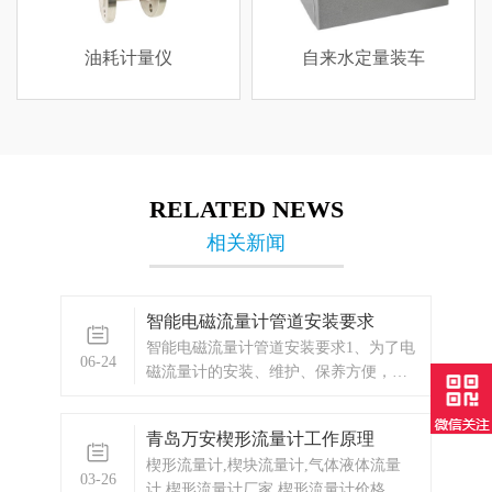
油耗计量仪
自来水定量装车
RELATED NEWS
相关新闻
智能电磁流量计管道安装要求
智能电磁流量计管道安装要求1、为了电
06-24
磁流量计的安装、维护、保养方便，电
磁流量计周围需保留足够的空间2、避免
电磁流量计安装在温度变化很大或受到
青岛万安楔形流量计工作原理
设备高温辐射的场所3、流量计应安装在
楔形流量计,楔块流量计,气体液体流量
室内，如安装在室外，应避免阳光直
03-26
计,楔形流量计厂家,楔形流量计价格,气