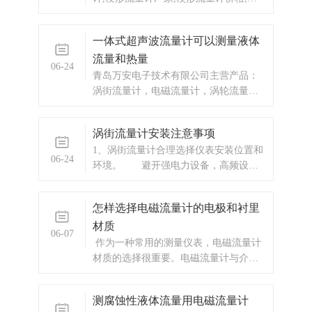
射，必要时请安装防晒防水装置4、避免
体液体流量计,
流量计。
一体式超声波流量计可以测量液体
流量和热量
06-24
青岛万安电子技术有限公司主营产品：
涡街流量计，电磁流量计，涡轮流量
计，显示仪表，热量表，差压式仪表，
分析仪器，水质监测设备，压力仪表
涡街流量计安装注意事项
等，以及承接电气自动化项目。
1、涡街流量计合理选择仪表安装位置和
06-24
环境。 避开强电力设备，高频设
备，强电源开关设备；避开高温热源和
辐射源的影响，避开剧烈轰动场合和强
怎样选择电磁流量计的电极和衬里
腐蚀 环境。2、涡街流量计上下要有必
材质
要的直管段。 若传感器设备点的上
06-07
游在同一平面上有二个90。弯头，则：
作为一种常用的测量仪表，电磁流量计
上游直管
材质的选择很重要。电磁流量计与介质
接触的部分只有电极与测量管的内部，
根据不同介质的特性，需挑选合适的电
测腐蚀性液体流量用电磁流量计
极以及衬里材料。