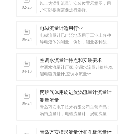
以上为涡街流量计安装位置示意图，用
感应定律，电磁流量计产生的电信号与
02-25
户可以根据需要进行选择。
液体的流速成正比，通过测量这个信号
可以得到流体的流量大小。
电磁流量计适用行业
电磁流量计已广泛地应用于工业上各种
06-24
导电液体的测量．例如，测量各种酸、
碱、盐等腐蚀液体；各种易燃，易爆介
质；各种工业污水，纸浆，泥浆
空调水流量计特点和安装要求
等。 电磁流量计的优点 1、电
空调水流量计厂家,空调水流量计价格,智
磁流量计是—种体积流量测量仪表，在
04-13
能电磁流量计,空调水流量计
测量过程中，它不受被测介质的
丙烷气体用旋进旋涡流量计流量计
测量流量
06-24
青岛万安电子技术有限公司主营产品：
涡街流量计，电磁流量计，涡轮流量
计，显示仪表，热量表，差压式仪表，
分析仪器，水质监测设备，压力仪表
青岛万安楔形流量计和孔板流量计
等，以及承接电气自动化项目。