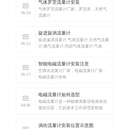
气体罗茨流量计安装
定量配料的定量控制。
气体罗茨流量计厂家，罗茨表，天然气
06-24
流量计
旋进旋涡流量计
旋进漩涡流量计,气体流量计,天然气流量
06-23
计,燃气流量计,丙烷气体流量计,气体流
量计厂家,气体流量计价格,旋紧漩涡流量
计,天然气流量计厂家,天然气流量计价格
智能电磁流量计安装注意
空调水流量计厂家，电磁流量计厂家，
06-23
电磁流量计价格
电磁流量计如何选型
电磁流量计是一种能够测量导电液体流
04-06
量的仪器，它的基本工作原理是根据电
磁感应定律实现的。当导电液体流经电
磁流量计内部的测量管时，液体在磁场
涡街流量计安装位置示意图
中运动会产生电动势，根据法拉第电磁