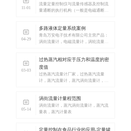
流量定量控制仪与流量传感器及控制流
少？温度压力是否需要？管道振动怎么
11-01
量通断的执行机构（一般是电磁通断
办？现在我们根据以上情况和大家聊聊
阀）一起，组成完整的流量定量控制系
涡街流量计的安装注意事项。希望每一
统。本流量定量控制仪按输入信号分为
个用户在使用涡街流量计当中，都争取
多路液体定量系统案例
频率脉冲输入型和流量变送信号输入型
达到良好的效果。从而能节省费用的开
青岛万安电子技术有限公司主营产品：
两种供用户选择订购。
支。1、LUGB应力式涡街流量计要合理
04-29
涡街流量计，电磁流量计，涡轮流量
选择仪表安装位置和环境。 避开强
计，显示仪表，热量表，差压式仪表，
电力设备，高频设备，强电源开关设
分析仪器，水质监测设备，压力仪表
备；避开高温热源和辐射源的影响，避
过热蒸汽相对应于压力和温度的密
等，以及承接电气自动化项目。
开剧烈轰动场合和强腐蚀 环...
度值
03-03
过热蒸汽流量计厂家，过热蒸汽流量
计，蒸汽流量计，蒸汽涡街流量计，蒸
汽涡街流量计厂家，蒸汽涡街流量计价
格，蒸汽流量计
涡街流量计量程范围
涡街流量计，蒸汽涡街流量计，蒸汽流
05-14
量表，蒸汽计量表
定量控制在食品行业的应用-定量罐