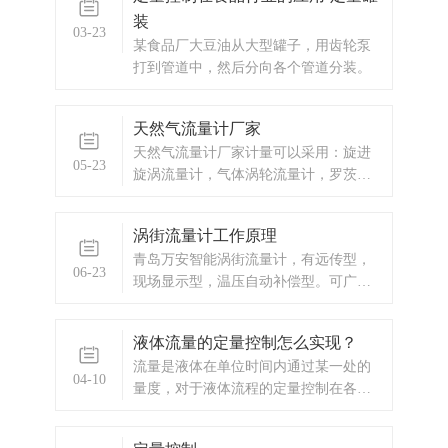
装
03-23
某食品厂大豆油从大型罐子，用齿轮泵
打到管道中，然后分向各个管道分装。
天然气流量计厂家
天然气流量计厂家计量可以采用：旋进
05-23
旋涡流量计，气体涡轮流量计，罗茨
表 天然气流量计厂家产品：WF-LWQ-C
气体涡轮流量计天然气流量计厂家产品
涡街流量计工作原理
概述WF-LWQ-C气体涡轮流量计是一种
青岛万安智能涡街流量计，有远传型，
新型的速度式仪表。它具有精度高，重
06-23
现场显示型，温压自动补偿型。可广泛
复性好，结构简单，耐高压，体积小，
应用于化工、石油、冶金、轻工、环
重量轻，压力损失小，操作简单，维修
保、市政、电力等部门。
方便等优点，温压补偿仪表可集流量，
液体流量的定量控制怎么实现？
温度，压力检测功能于一体，并能进行
流量是液体在单位时间内通过某一处的
温度，压力，压缩因子自动补偿。是石
04-10
量度，对于液体流程的定量控制在各种
油，化工，电力，工业锅炉等工业，行
行业中都具有相当重要的应用。
业的燃气计量和城市天然气，燃气调压
站封闭管道低粘度气体的体积流量和总