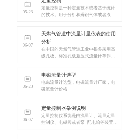
定量控制
量及燃气热计量的理想气体流量...
定量控制是一种定量技术或者基于统计
05-23
的技术。用于分析和辨识气体或者液体
流动过程中性能变化的原因，并使性能
变化控制在可接受范围内。性能变化指
天燃气管道中流量计量仪表的使用
的是运行过程中响应时间、吞吐量等指
分析
标的变化。定量控制系统不仅可以计量
06-07
瞬时流量和累积总量，配合流量定量控
在中国的天然气管道工业中很多采用高
制系统使用还可以自动进行酒精加料、
级孔板、标准孔板差压式流量计等作为
放料的操作，只需要预先设定加料的量
贸易结算的计量仪表，在较小的管道中
按启动键就可以了，达到预设量，阀门
也有采用涡街流量计的情况。现在随着
电磁流量计选型
和泵自动关闭。青岛万安HY系列流量定
流量计行业的迅速发展，天然气管道的
电磁流量计选型，电磁流量计厂家，电
量控制仪与流量传感器及控制流量通断
计量仪表出现多样化的发展，气体罗茨
06-23
磁流量计价格
的执行机构（一般是电磁通断阀）一
流量计成为各大厂商竞相追逐的结算仪
起，组成完整的流量定量控制系统。定
表。气体罗茨
量控制特点：1、输入信号分...
定量控制器举例说明
定量控制仪系统是由流量计、流量定量
06-07
控制仪、电磁阀或者泵 配电箱等装置组
成。我公司设计生产的定量控制系统，
可实现对流体的定量计量、定量灌装、