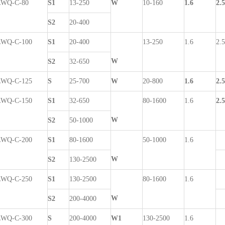
LWQ-C-80
S1
13-250
W
10-160
1.6
2.5
S2
20-400
LWQ-C-100
S1
20-400
13-250
1.6
2.5
W
S2
32-650
LWQ-C-125
S
25-700
W
20-800
1.6
2.5
LWQ-C-150
S1
32-650
80-1600
1.6
2.5
W
S2
50-1000
LWQ-C-200
S1
80-1600
50-1000
1.6
W
S2
130-2500
LWQ-C-250
S1
130-2500
80-1600
1.6
W
S2
200-4000
LWQ-C-300
S
200-4000
W1
130-2500
1.6