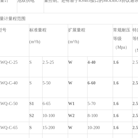
量计
池双供电
量控制。还有基于RS485接口的MODBUS协议通
量计量程范围
型号
标准量程
扩展量程
常规耐压
特
等级
等
(m³/h)
(m³/h)
（Mpa）
（
LWQ-C-25
S
2.5-25
W
4-40
1.6
2.5
LWQ-C-40
S
5-50
W
6-60
1.6
2.5
LWQ-C-50
S1
6-65
W1
5-70
1.6
2.5
S2
10-100
W2
8-100
1.6
2.5
LWQ-C-65
S
15-200
W
10-200
1.6
2.5