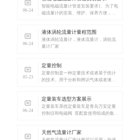
内多个企业建立了长期的合作关系。
智能电磁流量计管道安装要求1、为了电
青岛万安电子技术有限公司是电磁流
06-24
磁流量计的安装、维护、保养方便，电
量计厂家。设两个销售部门1、设备部：
磁流量计周围需保留足够的空间2、避免
销售电磁流量计，以及承接与仪器仪表
电磁流量计安装在温度变化很大或受到
相关的工程项目。2、电气部：主要从事
液体涡轮流量计量程范围
设备高温辐射的场所3、流量计应安装在
工业自动化系统和管理系统的集成，触
液体涡轮流量计，液体流量计，涡轮流
室内，如安装在室外，应避免阳光直
控产品，远程监控系统，工程项目的设
06-24
量计厂家
射，必要时请安装防晒防水装置4、避免
计、施工等。长期以来，我公司与各大
流量计。
仪器仪表，电气厂家合作，建立了互惠
互利的合作关系。 我公司拥有专
定量控制
业...
定量控制是一种定量技术或者基于统计
05-23
的技术。用于分析和辨识气体或者液体
流动过程中性能变化的原因，并使性能
变化控制在可接受范围内。性能变化指
定量装车选型方案展示
的是运行过程中响应时间、吞吐量等指
定量装车系统定量装车是青岛万安定量
标的变化。定量控制系统不仅可以计量
06-24
控制仪和电磁阀 泵配套使用组成的集成
瞬时流量和累积总量，配合流量定量控
系统。
制系统使用还可以自动进行酒精加料、
放料的操作，只需要预先设定加料的量
天然气流量计厂家
按启动键就可以了，达到预设量，阀门
天然气流量计厂家计量可以采用：旋进