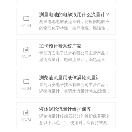
表配套可用于测量液体的流量和总量。
广泛用于石油、化工、冶金、科研等领
测量电池的电解液用什么流量计？
域的计量、控制系统。配备有卫生接头
测量电池电解液流量时，需根据电解液
的卡箍
04-14
的物理化学特性（如导电性、腐蚀性、
黏度等）以及工况条件（流量范围、温
度、压力等）选择合适的流量计。以下
IC卡预付费系统厂家
是几种适合测量电解液流量的流量计类
青岛万安电子技术有限公司主营产品：
型及其优缺点分析：选型关键因素总结
06-15
涡街流量计，电磁流量计，涡轮流量
1. 电解液性质： - 导电性 → 电磁流量
计，蒸汽预付费厂家，ic卡预付费系统，
计（导电）或科里奥利（非导电）；
蒸汽预付费系统，显示仪表，热量表，
- 腐蚀性 → 选择耐腐蚀材质（如
测柴油流量用液体涡轮流量计
差压式仪表，分析仪器，水质监测设
PTFE、哈氏合金）； - 黏度 → 高黏
青岛万安电子技术有限公司主营产品：
备，压力仪表等，以及承接电气自动化
度优先选齿轮流量计或科里奥利。 2. 流
06-24
涡街流量计，空调水流量计/电磁流量
项目。
量范围： - 小流量（＜1 L/min）→ 齿
计，预付费流量计，IC卡预付费流量
轮流量计； - 大流量 → 电磁或超声波
计，蒸汽预付费流量计，预付费流量计
流量计。 3. ...
液体涡轮流量计维护保养
厂家，涡轮流量计，显示仪表，热量
涡轮流量计传感器部分的维护保养要注
表，差压式仪表，分析仪器，水质监测
06-24
意以下几点：1、使用时，应保持被测介
设备，压力仪表等，以及承接电气自动
质的清洁，不含纤维和颗粒等杂质。2、
化项目。