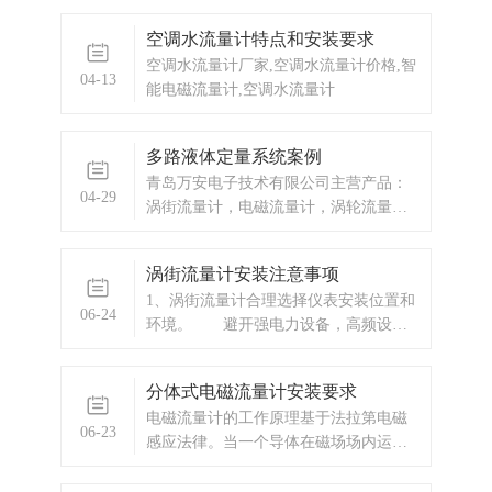
影响仪表的使用寿命，甚至会损坏仪
空调水流量计特点和安装要求
表。
空调水流量计厂家,空调水流量计价格,智
04-13
能电磁流量计,空调水流量计
多路液体定量系统案例
青岛万安电子技术有限公司主营产品：
04-29
涡街流量计，电磁流量计，涡轮流量
计，显示仪表，热量表，差压式仪表，
分析仪器，水质监测设备，压力仪表
涡街流量计安装注意事项
等，以及承接电气自动化项目。
1、涡街流量计合理选择仪表安装位置和
06-24
环境。 避开强电力设备，高频设
备，强电源开关设备；避开高温热源和
辐射源的影响，避开剧烈轰动场合和强
分体式电磁流量计安装要求
腐蚀 环境。2、涡街流量计上下要有必
电磁流量计的工作原理基于法拉第电磁
要的直管段。 若传感器设备点的上
06-23
感应法律。当一个导体在磁场场内运动
游在同一平面上有二个90。弯头，则：
时，在与磁场方向、运动方向相互垂直
上游直管
方向的导体两端，会产生感应电动势。