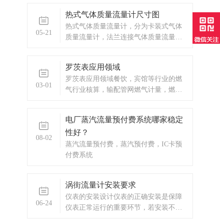
涡轮流量传感器在开始使用时，应先将
热式气体质量流量计尺寸图
传感器内缓慢的充满介质，然后再开启
热式气体质量流量计，分为卡装式气体
出口阀门（阀门应安装在流量计后
05-21
质量流量计，法兰连接气体质量流量
端），严禁传感器处于无介质状态时受
计，插入式气体质量流量计。以上分别
到高速流体的
为三种质量流量计的尺寸图。青岛万安
罗茨表应用领域
电子技术有限公司主营产品：涡街流量
罗茨表应用领域餐饮，宾馆等行业的燃
计，电磁流量计，涡轮流量计，显示仪
03-01
气行业核算，输配管网燃气计量，燃气
表，热量表，差压式仪表，分析仪器，
调压站计量，工业和民用锅炉等燃气计
水质监测设备，
量，也可用作丙烷，氮气，工业惰性气
电厂蒸汽流量预付费系统哪家稳定
体等各种无腐蚀性气体标准流量计量。
性好？
08-02
蒸汽流量预付费，蒸汽预付费，IC卡预
付费系统
涡街流量计安装要求
仪表的安装设计仪表的正确安装是保障
06-24
仪表正常运行的重要环节，若安装不
当，轻则影响仪表的使用精度，重则会