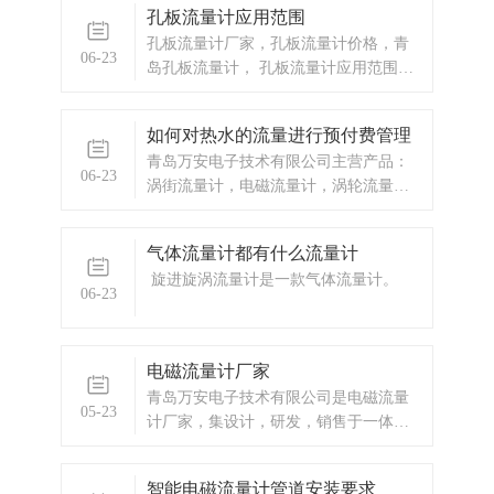
孔板流量计应用范围
电动势的大小与导体运动速度和磁场的
孔板流量计厂家，孔板流量计价格，青
磁感应强度大小成正比。电磁流量计由
06-23
岛孔板流量计， 孔板流量计应用范围比
电磁流量转换器和电磁流量传感器两大
较广泛工业生产流量仪表是过程自动化
部分组成，分
仪表与装置中的大类仪表之一，它被广
如何对热水的流量进行预付费管理
泛适用于冶金、电力、煤炭、化工、石
青岛万安电子技术有限公司主营产品：
油、交通、建筑、轻纺、食品、医药、
06-23
涡街流量计，电磁流量计，涡轮流量
农业、环境保护及人民日常生活等国民
计，热水预付费，自来水预付费，换热
经济各个领域。能源计量能源分为一次
站预付费，ic卡预付费系统，蒸汽预付费
能源（煤炭、原油、煤层气、
气体流量计都有什么流量计
系统，显示仪表，热量表，差压式仪
旋进旋涡流量计是一款气体流量计。
表，分析仪器，水质监测设备，压力仪
06-23
表等，以及承接电气自动化项目。
电磁流量计厂家
青岛万安电子技术有限公司是电磁流量
05-23
计厂家，集设计，研发，销售于一体的
有限公司。自成立以来，凭借自身技术
研发实力和丰富的项目管理经验，与国
智能电磁流量计管道安装要求