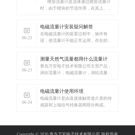
楔形流量计是流体通过楔形流量计
时，由于楔块的节流作用，在其上、下
游侧产生了一个与流量值成平方关系的
差压，将此差压从楔块两侧取压口引
电磁流量计安装疑问解答
出，送至差压变送器转变为电信号输
在电磁流量计的装置过程中，操作有
出，再经过专用智能流量积算仪运算
06-23
误，使流量计不能正常运用，存在的疑
后，即可获知流量值。
问如下： 1、信号电缆屏蔽层剥线长
度不妥， 当电磁流量计接入变送器和流
测量天然气流量都用什么流量计
量管道之间的信号电缆时，接线处屏蔽
青岛万安电子技术有限公司主营产品：
层的剥离长度也有清晰的要求，如果不
06-23
涡街流量计，电磁流量计，涡轮流量
按要求操作，就可能出现干扰的状况，
计，显示仪表，热量表，差压式仪表，
导致电磁流
分析仪器，水质监测设备，压力仪表
电磁流量计使用环境
等，以及承接电气自动化项目。
电磁流量计是由直接接触管道介质的传
06-24
感器和上端信号转换器两部分构成。
Copyright © 2020 青岛万安电子技术有限公司 版权所有