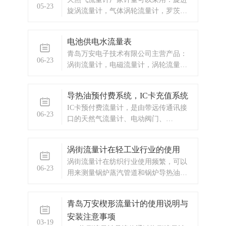
和泵自动关闭。青岛万安HY系列流量定
05-23
旋涡流量计，气体涡轮流量计，罗茨
量控制仪与流量传感器及控制流量通断
表 天然气流量计厂家产品：WF-LWQ-C
的执行机构（一般是电磁通断阀）一
气体涡轮流量计天然气流量计厂家产品
起，组成完整的流量定量控制系统。定
电池供电水流量表
概述WF-LWQ-C气体涡轮流量计是一种
量控制特点：1、输入信号分...
青岛万安电子技术有限公司主营产品：
新型的速度式仪表。它具有精度高，重
06-23
涡街流量计，电磁流量计，涡轮流量
复性好，结构简单，耐高压，体积小，
计，显示仪表，热量表，差压式仪表，
重量轻，压力损失小，操作简单，维修
分析仪器，水质监测设备，压力仪表
方便等优点，温压补偿仪表可集流量，
导热油预付费系统，IC卡充值系统
等，以及承接电气自动化项目。欢迎来
温度，压力检测功能于一体，并能进行
IC卡预付费流量计，是由带远传通讯接
电咨询。
温度，压力，压缩因子自动补偿。是石
06-23
口的天然气流量计、电动阀门、
油，化工，电力，工业锅炉等工业，行
GPRS/CDMA 无线传输DTU模块、公共
业的燃气计量和城市天然气，燃气调压
无线网络、终端计算机和集中抄表管理
站封闭管道低粘度气体的体积流量和总
涡街流量计在轻工业行业的使用
系统软件组成。
量及燃气热计量的理想气体流量...
涡街流量计在纺织行业使用频繁，可以
06-23
用来测量锅炉蒸汽管道和锅炉导热油管
道的流量和热量。
青岛万安楔形流量计的使用说明与
安装注意事项
03-19