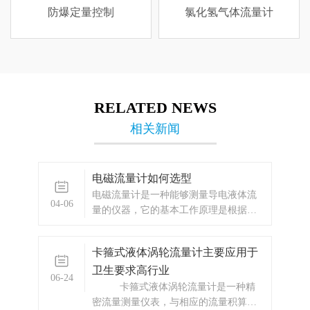
防爆定量控制
氯化氢气体流量计
RELATED NEWS
相关新闻
电磁流量计如何选型
电磁流量计是一种能够测量导电液体流
04-06
量的仪器，它的基本工作原理是根据电
磁感应定律实现的。当导电液体流经电
磁流量计内部的测量管时，液体在磁场
卡箍式液体涡轮流量计主要应用于
中运动会产生电动势，根据法拉第电磁
卫生要求高行业
感应定律，电磁流量计产生的电信号与
06-24
液体的流速成正比，通过测量这个信号
卡箍式液体涡轮流量计是一种精
可以得到流体的流量大小。
密流量测量仪表，与相应的流量积算仪